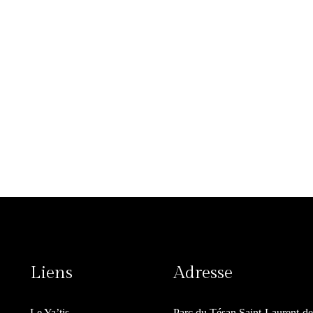
Liens
Adresse
Le Ya’tis
Parc du Tésan Saint-Laurent-d